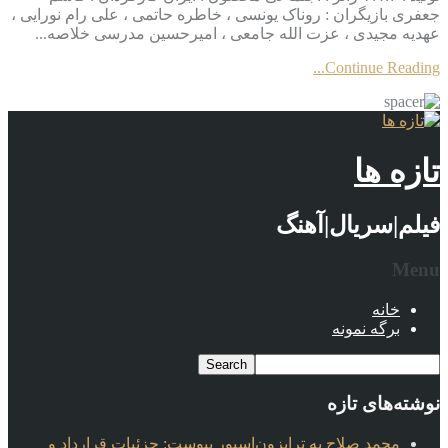
جعفری بازیگران : روناک یونسی ، خاطره حاتمی ، علی رام نورایی ،
عهدیه مجیدی ، عزت الله جامعی ، امیرحسین مدرسی خلاصه...
Continue Reading...
تازه ها
فیلم|سریال|آهنگ
Menu
خانه
برگه نمونه
نوشته‌های تازه
محمد صلاح به ترابزون‌اسپور پیوست: جزئیات قرارداد و