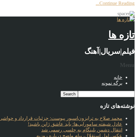
Continue Reading...
تازه ها
فیلم|سریال|آهنگ
Menu
خانه
برگه نمونه
نوشته‌های تازه
محمد صلاح به ترابزون‌اسپور پیوست: جزئیات قرارداد و حواشی 
عادل شیفته سامورایی‌ها: باید عاشق ژاپن باشید!
انتقال دشمن بلینگام به چلسی رسمی شد
عکس اول استقلال، پیام واضح درباره روزبه