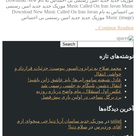
موزیک جدید جديد امین رستمی بی احساس به نام Download New
Music Called On Iran Javan Music موزیک جدید جديد امین رستمی
بی احساس به نام Download New Music Called On Iran Javan
Music (image) موزیک جدید جديد امین رستمی بی احساس
Continue Reading...
نوشته‌های تازه
محمد صلاح به ترابزون‌اسپور پیوست: جزئیات قرارداد و
حواشی انتقال
عادل شیفته سامورایی‌ها: باید عاشق ژاپن باشید!
انتقال دشمن بلینگام به چلسی رسمی شد
عکس اول استقلال، پیام واضح درباره روزبه
برد پرگل نساجی در اولین بازی پیش‌فصل
آخرین دیدگاه‌ها
sajjad
در
موزیک جدید ساسان آریا دنیا چی میخوای ازم
آقای وردپرس
در
سلام دنیا!