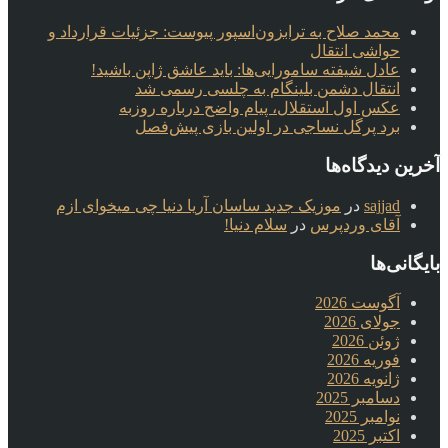
محمد صلاح به ترابزون‌اسپور پیوست: جزئیات قرارداد و
حواشی انتقال
عادل شیفته سامورایی‌ها: باید عاشق ژاپن باشید!
انتقال دشمن بلینگام به چلسی رسمی شد
عکس اول استقلال، پیام واضح درباره روزبه
برد پرگل نساجی در اولین بازی پیش‌فصل
آخرین دیدگاه‌ها
sajjad
در
موزیک جدید ساسان آریا دنیا چی میخوای ازم
آقای وردپرس
در
سلام دنیا!
بایگانی‌ها
آگوست 2026
جولای 2026
ژوئن 2026
فوریه 2026
ژانویه 2026
دسامبر 2025
نوامبر 2025
اکتبر 2025