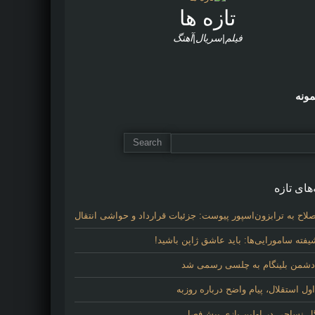
تازه ها
فیلم|سریال|آهنگ
مونه
های تازه
لاح به ترابزون‌اسپور پیوست: جزئیات قرارداد و حواشی انتقال
فته سامورایی‌ها: باید عاشق ژاپن باشید!
 دشمن بلینگام به چلسی رسمی شد
 استقلال، پیام واضح درباره روزبه
گل نساجی در اولین بازی پیش‌فصل