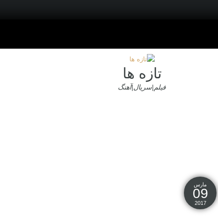
تازه ها
فیلم|سریال|آهنگ
مارس
09
2017