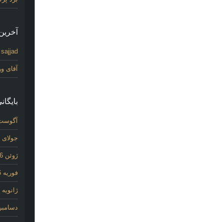
آخرین 
sajjad
د
آقای و
بایگانی
آگوست 26
جولای 2026
ژوئن 2026
فوریه 2026
ژانویه 2026
دسامبر 025