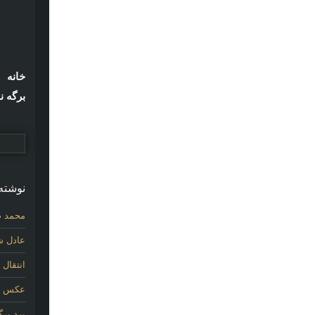
خانه
برگه ن
نوشته‌
محمد ص
عادل شی
انتقال
عکس اول
برد پر