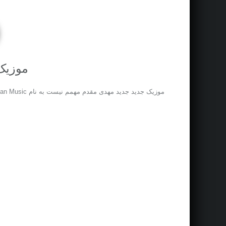
موزیک
موزیک جدید جديد مهدی مقدم مهمم نیست به نام Download New Music Caled On Iran Javan Music نوشته اولین بار در پدیدار شد. موزیک جدید جديد مهدی مقدم مهمم نیست