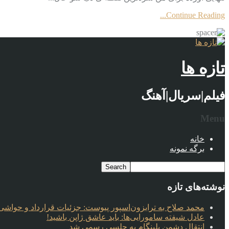
Continue Reading...
تازه ها
فیلم|سریال|آهنگ
Menu
خانه
برگه نمونه
نوشته‌های تازه
محمد صلاح به ترابزون‌اسپور پیوست: جزئیات قرارداد و حواشی 
عادل شیفته سامورایی‌ها: باید عاشق ژاپن باشید!
انتقال دشمن بلینگام به چلسی رسمی شد