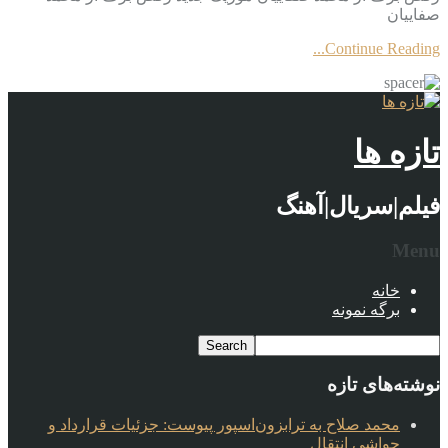
صفاییان
Continue Reading...
تازه ها
فیلم|سریال|آهنگ
Menu
خانه
برگه نمونه
نوشته‌های تازه
محمد صلاح به ترابزون‌اسپور پیوست: جزئیات قرارداد و
حواشی انتقال