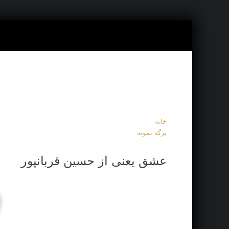
خانه
برگه نمونه
عشق یعنی از حسین قربانپور