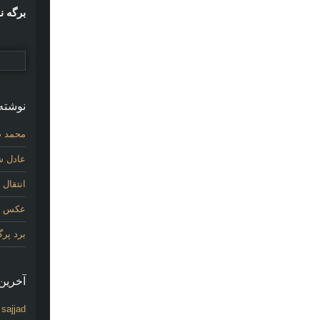
برگه ن
نوشته‌
محمد ص
عادل شی
انتقال
عکس اول
برد پر
آخرین 
sajjad
د