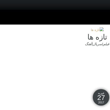
تازه ها
فیلم|سریال|آهنگ
فوریه
27
2017