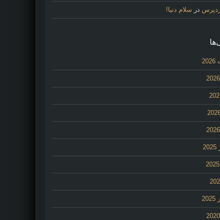
ردپرس
در
سلام دنیا!
‌ها
20
2
20