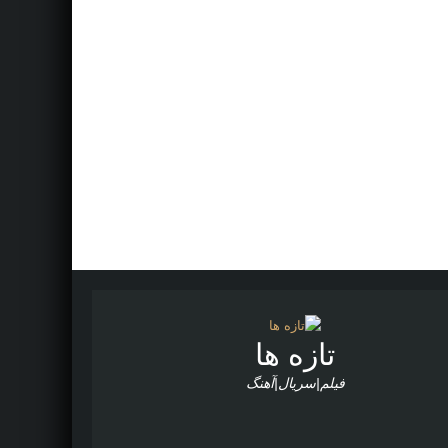
تازه ها
فیلم|سریال|آهنگ