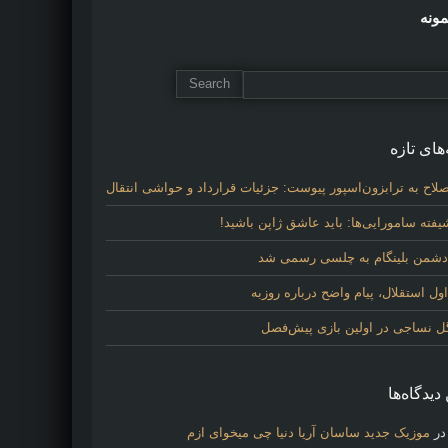
مونه
های تازه
لاح به ترابزون‌اسپور پیوست: جزئیات قرارداد و حواشی انتقال
فته سامورایی‌ها: باید عاشق ژاپن باشید!
 دشمن بلینگام به چلسی رسمی شد
 استقلال، پیام واضح درباره روزبه
گل نساجی در اولین بازی پیش‌فصل
دیدگاه‌ها
ر
موزیک جدید ساسان آریا دنیا چی میخوای ازم