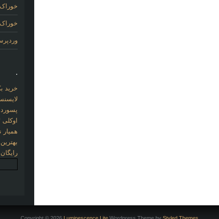
خوراک 
خوراک د
وردپر
.
خرید بک لینک com
لایسنس 
پسورد نو
اوکلی ل
همیار نو
بهترین
رایگان
Copyright © 2026
Luminescence Lite
Wordpress Theme by
Styled Themes