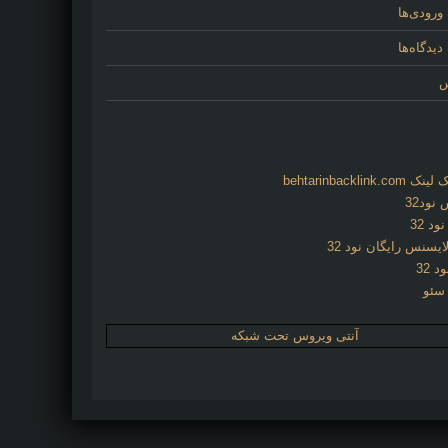
ورودی‌ها
یدگاه‌ها
س
behtarinbacklink.
نود32
د 32
ایسنس رایگان نود 32
د 32
 سئو
آنتی ویروس تحت شبکه