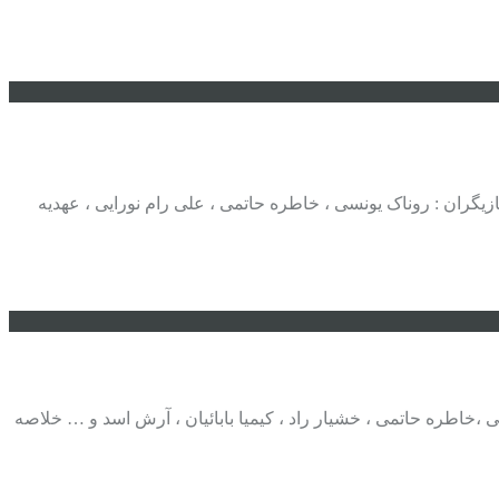
عی محصول : ایران کارگردان : قاسم جعفری بازیگران : روناک یونسی ، خاطره حاتمی ، علی رام نورایی ، عهدیه
طنز بازیگران: علی صادقی ،خاطره حاتمی ، خشیار راد ، کیمیا بابائیان ، آرش اسد و … خلاصه