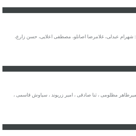
اجتماعی بازیگران: شهرام عبدلی، غلامرضا اصانلو، مصطفی اعلایی، حسن زارع،
ری ، تورج نصر ، میرطاهر مظلومی ، ثنا صادقی ، امیر زریوند ، سیاوش قاسمی ،