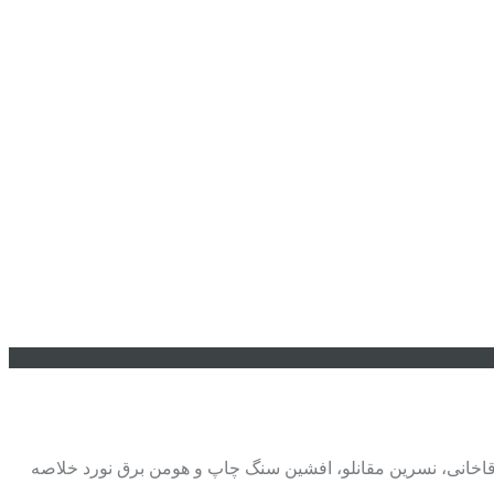
 : حسین تبریزی بازیگران :سعید آقاخانی، نسرین مقانلو، افشین سنگ چاپ و هومن برق نورد خلاصه