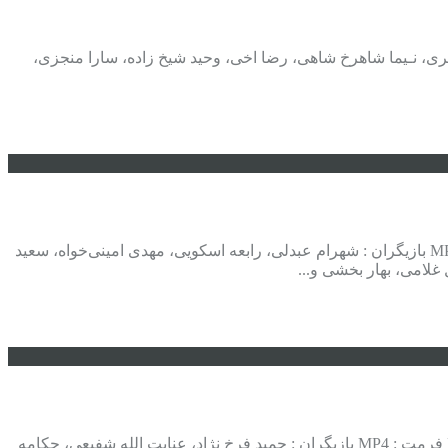
امه چمن ماه، رضا رویگری، نـیما شاهرخ شاهی، رضا اخی، وحید شیخ زاده، سارا منجزی،
. دانلود رایگان فیلم آقای ناقابل . کارگردان : سیدمحسن میرحسینی ژانر : طنز اجتماعی سال تولید : ۱۳۹۲ مدت زمان : ۸۱ دقیقه فرمت : MP4 بازیگران : شهرام عبدلی، رابعه اسکویی، مهدی امینی‌خواه، سعید
غلامی، بهار بخشی و...
. دانلود فیلم ایرانی حریم . کارگردان : سیدرضا خطیبی سرابی ژانر : ترسناک سال تولید : ۱۳۸۸ مدت زمان : ۹۵ دقیقه حجم : ۴۱۷ – ۶۶۸ MB فرمت : MP4 بازیگران : حمید فرخ نژاد، عنایت الله شفیعی، چکامه