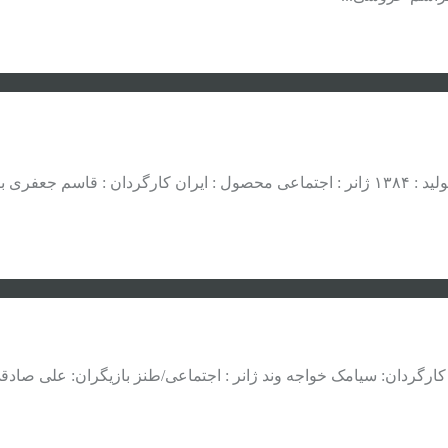
دانلود رایگان آهنگ . فیلم . بازی دانلود فیلم ایرانی گرگ و میش سال تولید : ۱۳۸۴ ژانر : اجتما
 با سرعت بالا . سال تولید : ۱۳۹۲ محصول : ایران کارگردان: سیامک خواجه وند ژانر : اجتماعی/