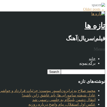
More
Older posts
←
Articles
تازه ها
فیلم|سریال|آهنگ
Menu
خانه
برگه نمونه
نوشته‌های تازه
محمد صلاح به ترابزون‌اسپور پیوست: جزئیات قرارداد و حواشی 
عادل شیفته سامورایی‌ها: باید عاشق ژاپن باشید!
انتقال دشمن بلینگام به چلسی رسمی شد
عکس اول استقلال، پیام واضح درباره روزبه