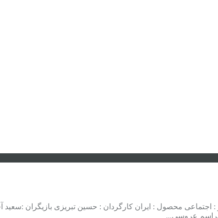
 سریال . دانلود فیلم ایرانی جوجه تیغی ها سال تولید : ۱۳۹۳ ژانر : اجتماعی محصول : ایران کارگردان
مراسم عروسی...