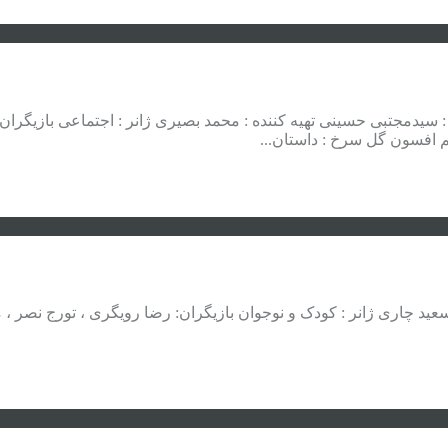
د : ۱۳۹۲ محصول : ایران کارگردان : سیدمجتبی حسینی تهیه کننده : محمد بصیری ژانر : 
م افسون گل سرخ : داستان...
: ۱۳۹۲ محصول : ایران کارگردان: سعید چاری ژانر : کودک و نوجوان بازیگران: رضا رویگ