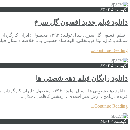
آگوست
2014
29
دانلود فیلم جدید افسون گل سرخ
. فیلم افسون گل سرخ . سال تولی
سمانه پاکدل، بیتا کریمخانی، الهه شاه حسینی و… خلاصه داستان فیل
Continue Reading...
آگوست
2014
27
دانلود رایگان فیلم دهه شصتی ها
. دانلود دهه شصتی ها . سال تولید 
فریده دریامج ، آرش میر احمدی ، اردشیر کاظمی ،جلال...
Continue Reading...
آگوست
2014
23