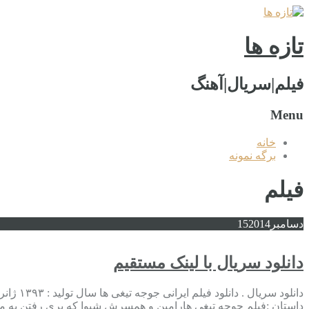
تازه ها
فیلم|سریال|آهنگ
Menu
خانه
برگه نمونه
فیلم
دسامبر
2014
15
دانلود سریال با لینک مستقیم
دانلود
داستان :فیلم جوجه تیغی هارامین و همسرش شیوا که بری رفتن به 