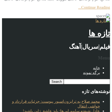
Continue Reading...
تازه ها
فیلم|سریال|آهنگ
Menu
خانه
برگه نمونه
نوشته‌های تازه
محمد صلاح به ترابزون‌اسپور پیوست: جزئیات قرارداد و
حواشی انتقال
عادل شیفته سامورایی‌ها: باید عاشق ژاپن باشید!