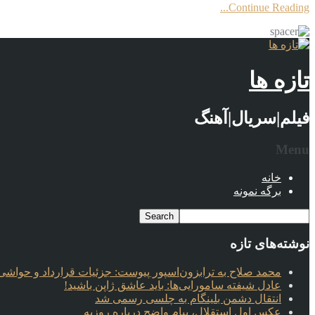
Continue Reading...
تازه ها
فیلم|سریال|آهنگ
Menu
خانه
برگه نمونه
نوشته‌های تازه
محمد صلاح به ترابزون‌اسپور پیوست: جزئیات قرارداد و حواشی 
عادل شیفته سامورایی‌ها: باید عاشق ژاپن باشید!
انتقال دشمن بلینگام به چلسی رسمی شد
عکس اول استقلال، پیام واضح درباره روزبه