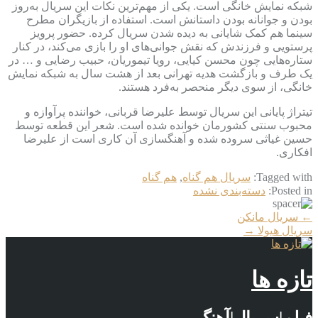
شبکه نمایش خانگی است. یکی از مهم‌ترین نکات این سریال به‌روز
بودن و جوانانه بودن داستانش است. استفاده از بازیگران مطرح
سینما هم کمک شایانی به دیده شدن سریال کرده. حضور پرویز
پرستویی و فرزندش که نقش جوانی‌های او را بازی می‌کند، در کنار
ستاره‌هایی چون محسن کیایی، رویا تیموریان، حبیب رضایی و … در
یک طرف و بازگشت هدیه تهرانی بعد از هشت سال به شبکه نمایش
خانگی، از سوی دیگر منحصر به‌فرد هستند.
تیتراژ پایانی این سریال توسط علیرضا قربانی، خواننده پرآوازه و
محبوب سنتی کشورمان خوانده شده است. شعر این قطعه توسط
حسین غیاثی سروده شده و آهنگسازی آن کاری است از علیرضا
افکاری.
Tagged with:
سریال هم گناه
,
هم گناه
Posted in:
دسته‌بندی نشده
More
←
سریال مانکن
Articles
سریال هیولا
→
تازه ها