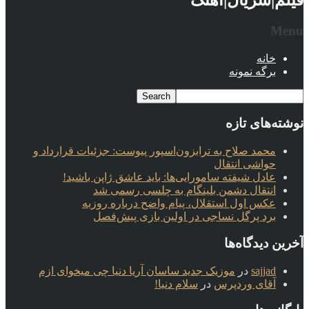
فیلم|سریال|آهنگ
Menu
خانه
برگه نمونه
نوشته‌های تازه
محمد صلاح به ترابزون‌اسپور پیوست: جزئیات قرارداد و
حواشی انتقال
عادل شیفته سامورایی‌ها: باید عاشق ژاپن باشید!
انتقال دشمن بلینگام به چلسی رسمی شد
عکس اول استقلال، پیام واضح درباره روزبه
برد پرگل نساجی در اولین بازی پیش‌فصل
آخرین دیدگاه‌ها
sajjad
در
موزیک جدید ساسان آریا دنیا چی میخوای ازم
آقای وردپرس
در
سلام دنیا!