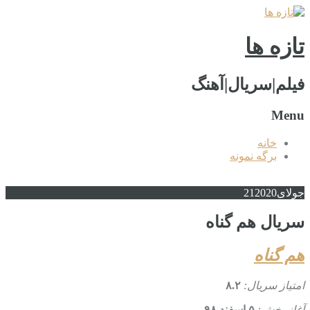
تازه ها
فیلم|سریال|آهنگ
Menu
خانه
برگه نمونه
جولای
2020
21
سریال هم گناه
هم گناه
امتیاز سریال:
۸.۲
آغاز پخش:
۵ اسفند ۹۸