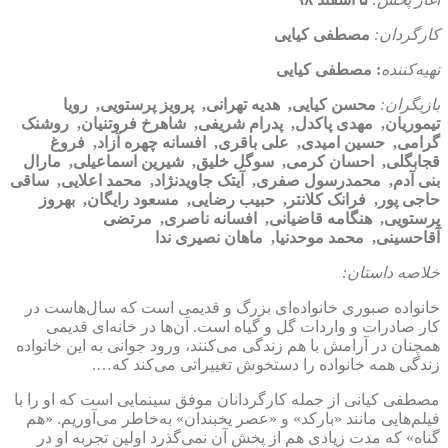
کارگردان:
مصطفی کیایی
تهیه‌کننده
:
مصطفی کیایی
بازیگران:
محسن کیایی
, هدیه تهرانی, پرویز پرستویی, رویا
تیموریان, مهدی پاکدل, پدرام شریفی, شاهرخ فروتنیان, روشنک
گرامی, حسین امیدی, علی باقری, افسانه چهره آزاد, فروغ
قجابگلی, احسان کرمی, سوگل خلیق, شیرین اسماعیلی, مارال
بنی آدم, محمدرسول صفری, آیتک جاویدنژاد, محمد اعلایی, ساقی
حاجی پور, فرانک کلانتر, حبیب رضایی, مسعود رایگان, بهروز
پرستویی, هنگامه قاضیانی, افسانه ناصری, مرتضی
آقاحسینی, محمد موحدنیا, ماهان نصیری ندا
خلاصه داستان:
خانواده صبوری خانواده‌ای بزرگ و قدیمی است که سال‌هاست در
کار صادرات و واردات گل و گیاه است. آن‌ها در خانه‌ای قدیمی
همچنان در آرامش با هم زندگی می‌کنند، ورود جوانی به این خانواده
زندگی همه خانواده را دستخوش تغییراتی می‌کند که….
مصطفی کیانی از جمله کارگردانان موفق سینمایی است که او را با
فیلم‌هایی مانند «بارکد» و «عصر یخبندان» به‌خاطر می‌آوریم. «هم
گناه» که مدت زیادی هم از پخش آن نمی‌گذرد اولین تجربه او در