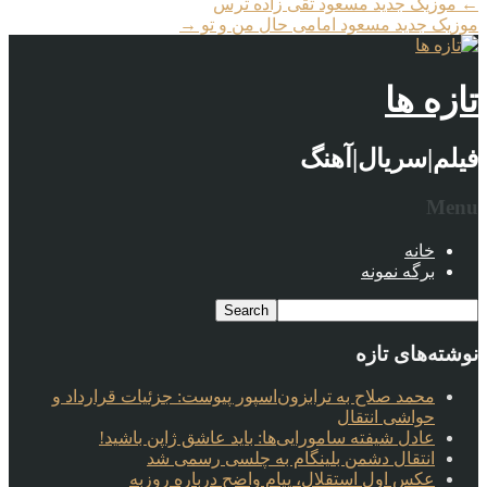
←
موزیک جدید مسعود تقی زاده ترس
موزیک جدید مسعود امامی حال من و تو
→
تازه ها
فیلم|سریال|آهنگ
Menu
خانه
برگه نمونه
نوشته‌های تازه
محمد صلاح به ترابزون‌اسپور پیوست: جزئیات قرارداد و
حواشی انتقال
عادل شیفته سامورایی‌ها: باید عاشق ژاپن باشید!
انتقال دشمن بلینگام به چلسی رسمی شد
عکس اول استقلال، پیام واضح درباره روزبه