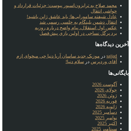
محمد صلاح به ترابزون‌اسپور پیوست: جزئیات قرارداد و
حواشی انتقال
عادل شیفته سامورایی‌ها: باید عاشق ژاپن باشید!
انتقال دشمن بلینگام به چلسی رسمی شد
عکس اول استقلال، پیام واضح درباره روزبه
برد پرگل نساجی در اولین بازی پیش‌فصل
آخرین دیدگاه‌ها
sajjad
در
موزیک جدید ساسان آریا دنیا چی میخوای ازم
آقای وردپرس
در
سلام دنیا!
بایگانی‌ها
آگوست 2026
جولای 2026
ژوئن 2026
فوریه 2026
ژانویه 2026
دسامبر 2025
نوامبر 2025
اکتبر 2025
سپتامبر 2025