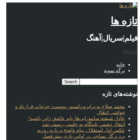
تازه ها
فیلم|سریال|آهنگ
Menu
خانه
برگه نمونه
نوشته‌های تازه
محمد صلاح به ترابزون‌اسپور پیوست: جزئیات قرارداد و
حواشی انتقال
عادل شیفته سامورایی‌ها: باید عاشق ژاپن باشید!
انتقال دشمن بلینگام به چلسی رسمی شد
عکس اول استقلال، پیام واضح درباره روزبه
برد پرگل نساجی در اولین بازی پیش‌فصل