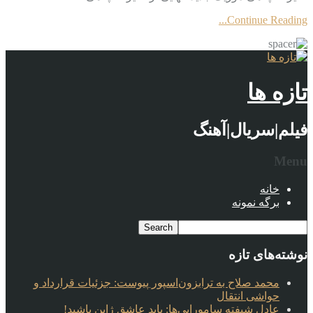
Continue Reading...
تازه ها
فیلم|سریال|آهنگ
Menu
خانه
برگه نمونه
نوشته‌های تازه
محمد صلاح به ترابزون‌اسپور پیوست: جزئیات قرارداد و
حواشی انتقال
عادل شیفته سامورایی‌ها: باید عاشق ژاپن باشید!