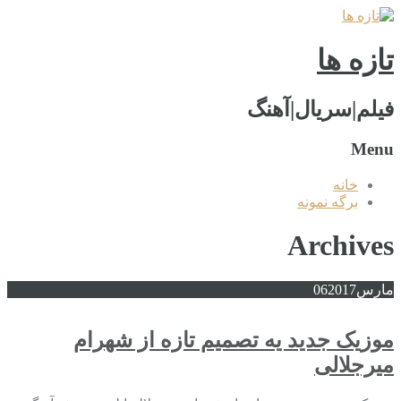
تازه ها
فیلم|سریال|آهنگ
Menu
خانه
برگه نمونه
Archives
مارس
2017
06
موزیک جدید یه تصمیم تازه از شهرام
میرجلالی