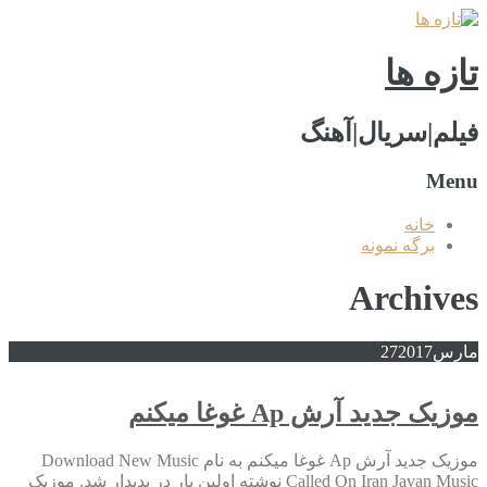
تازه ها
فیلم|سریال|آهنگ
Menu
خانه
برگه نمونه
Archives
مارس
2017
27
موزیک جدید آرش Ap غوغا میکنم
موزیک جدید آرش Ap غوغا میکنم به نام Download New Music
Called On Iran Javan Music نوشته اولین بار در پدیدار شد. موزیک