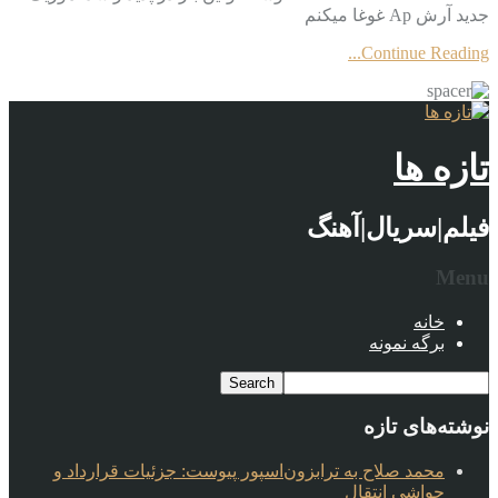
جدید آرش Ap غوغا میکنم
Continue Reading...
تازه ها
فیلم|سریال|آهنگ
Menu
خانه
برگه نمونه
نوشته‌های تازه
محمد صلاح به ترابزون‌اسپور پیوست: جزئیات قرارداد و
حواشی انتقال