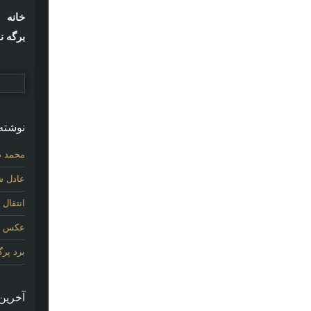
خانه
برگه ن
نوشته‌
محمد ص
عادل شی
انتقال
عکس اول
برد پر
آخرین 