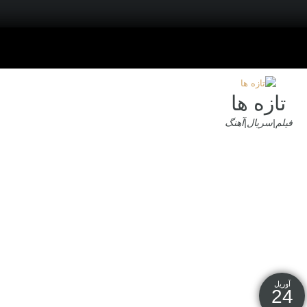
تازه ها
فیلم|سریال|آهنگ
آوریل
24