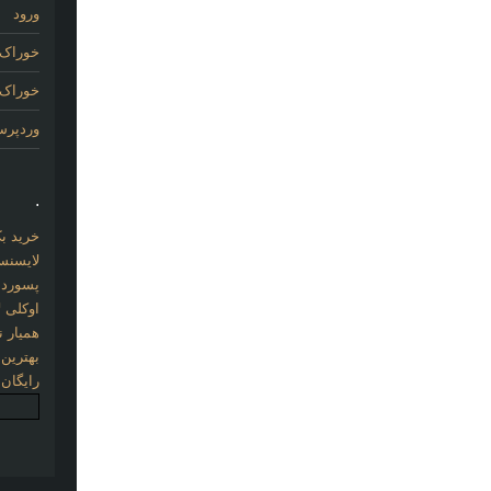
ورود
خوراک 
خوراک د
وردپر
.
خرید بک لینک com
لایسنس 
پسورد نو
اوکلی ل
همیار نو
بهترین
رایگان