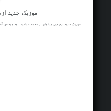
موزیک جدید از
موزیک جدید ازم چی میخوای از محمد حدادیدانلود و پخش آه