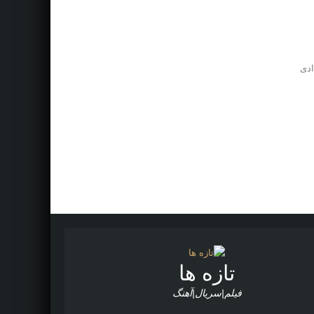
ادی
تازه ها
فیلم|سریال|آهنگ