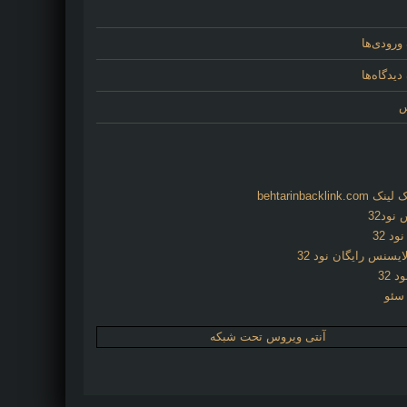
ورودی‌ها
یدگاه‌ها
س
behtarinbacklink.
نود32
د 32
ایسنس رایگان نود 32
د 32
 سئو
آنتی ویروس تحت شبکه