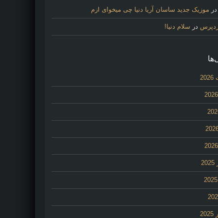
ر
موزیک جدید ساسان آریا دنیا چی میخوای ازم
ردپرس
در
سلام دنیا!
‌ها
20
2
20