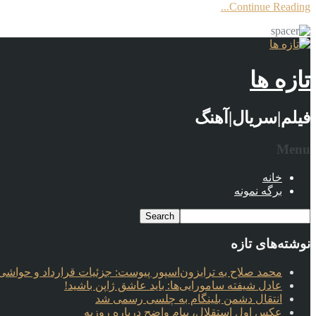
Continue Reading...
تازه ها
فیلم|سریال|آهنگ
Menu
خانه
برگه نمونه
نوشته‌های تازه
محمد صلاح به ترابزون‌اسپور پیوست: جزئیات قرارداد و حواشی 
عادل شیفته سامورایی‌ها: باید عاشق ژاپن باشید!
انتقال دشمن بلینگام به چلسی رسمی شد
عکس اول استقلال، پیام واضح درباره روزبه