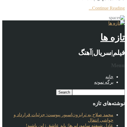
Continue Reading...
تازه ها
فیلم|سریال|آهنگ
Menu
خانه
برگه نمونه
نوشته‌های تازه
محمد صلاح به ترابزون‌اسپور پیوست: جزئیات قرارداد و
حواشی انتقال
عادل شیفته سامورایی‌ها: باید عاشق ژاپن باشید!