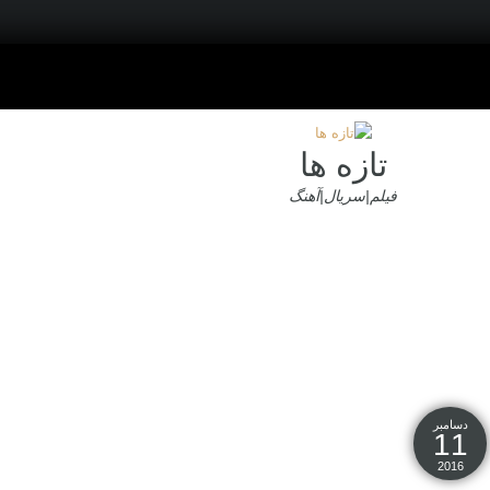
تازه ها
فیلم|سریال|آهنگ
دسامبر
11
2016