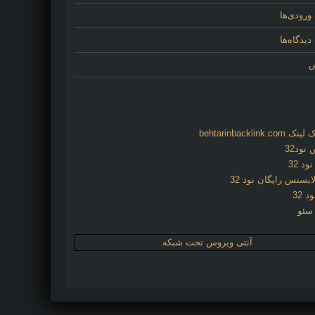
ورودی‌ها
یدگاه‌ها
س
behtarinbacklink.
نود32
د 32
ایسنس رایگان نود 32
د 32
 سئو
آنتی ویروس تحت شبکه