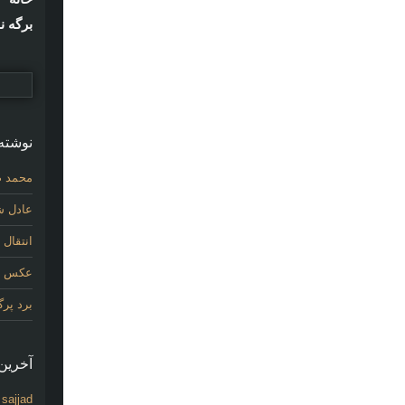
برگه ن
نوشته‌
محمد ص
عادل شی
انتقال
عکس اول
برد پر
آخرین 
sajjad
د