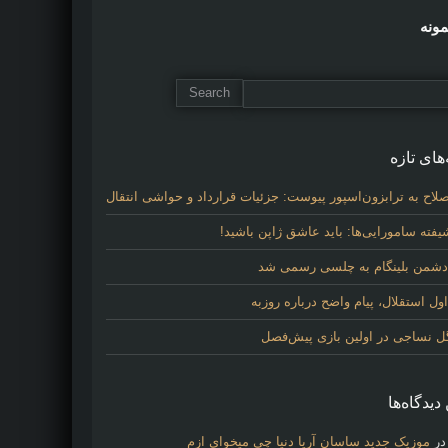
مونه
های تازه
لاح به ترابزون‌اسپور پیوست: جزئیات قرارداد و حواشی انتقال
فته سامورایی‌ها: باید عاشق ژاپن باشید!
 دشمن بلینگام به چلسی رسمی شد
 استقلال، پیام واضح درباره روزبه
گل نساجی در اولین بازی پیش‌فصل
دیدگاه‌ها
ر
موزیک جدید ساسان آریا دنیا چی میخوای ازم