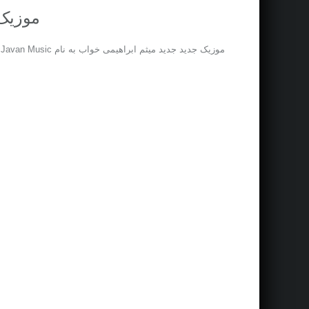
موزیک 
موزیک جدید جديد میثم ابراهیمی خواب به نام Download New Music Called On Iran Javan Music نوشته اولین بار در پدیدار شد. موزیک جدید جديد میثم ابراهیمی خواب