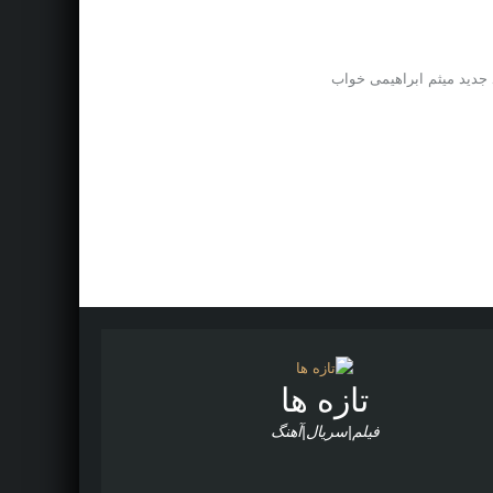
تازه ها
فیلم|سریال|آهنگ