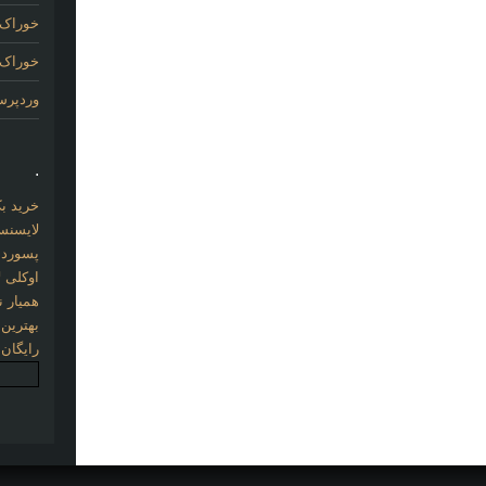
خوراک 
خوراک د
وردپر
.
خرید بک لینک com
لایسنس 
پسورد نو
اوکلی ل
همیار نو
بهترین
رایگان