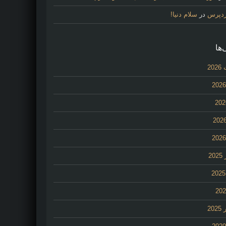
ردپرس
در
سلام دنیا!
‌ها
20
2
20