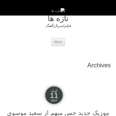
تازه ها
فیلم|سریال|آهنگ
Menu
Archives
آوریل
11
2017
موزیک جدید حس مبهم از سعید موسوی