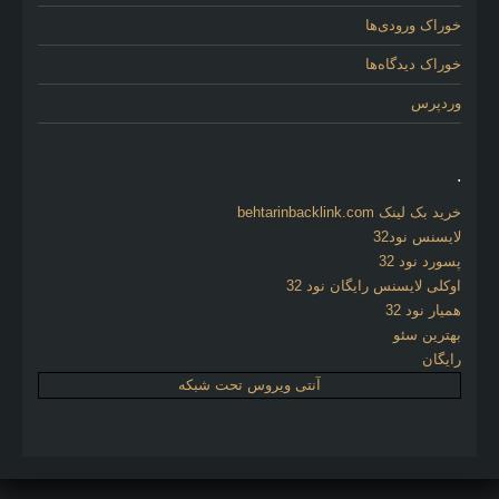
خوراک ورودی‌ها
خوراک دیدگاه‌ها
وردپرس
.
خرید بک لینک behtarinbacklink.com
لایسنس نود32
پسورد نود 32
اوکلی لایسنس رایگان نود 32
همیار نود 32
بهترین سئو
رایگان
آنتی ویروس تحت شبکه