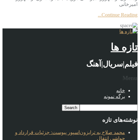
امیرخانی
Continue Reading...
تازه ها
فیلم|سریال|آهنگ
Menu
خانه
برگه نمونه
نوشته‌های تازه
محمد صلاح به ترابزون‌اسپور پیوست: جزئیات قرارداد و
حواشی انتقال