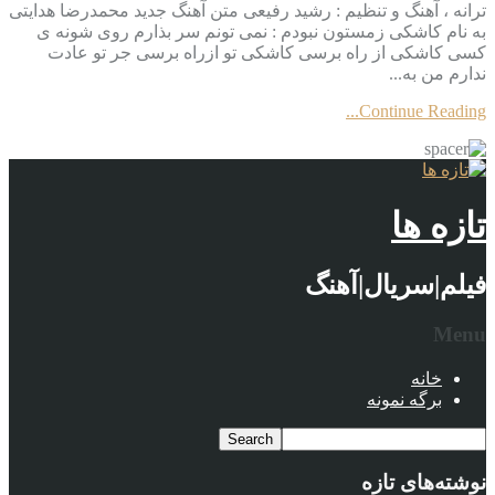
ترانه ، آهنگ و تنظیم : رشید رفیعی متن آهنگ جدید محمدرضا هدایتی
به نام کاشکی زمستون نبودم : نمی تونم سر بذارم روی شونه ی
کسی کاشکی از راه برسی کاشکی تو ازراه برسی جر تو عادت
ندارم من به...
Continue Reading...
تازه ها
فیلم|سریال|آهنگ
Menu
خانه
برگه نمونه
نوشته‌های تازه