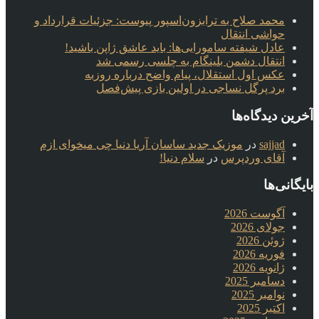
محمد صلاح به ترابزون‌اسپور پیوست: جزئیات قرارداد و
حواشی انتقال
عادل شیفته سامورایی‌ها: باید عاشق ژاپن باشید!
انتقال دشمن بلینگام به چلسی رسمی شد
عکس اول استقلال، پیام واضح درباره روزبه
برد پرگل نساجی در اولین بازی پیش‌فصل
آخرین دیدگاه‌ها
sajjad
در
موزیک جدید ساسان آریا دنیا چی میخوای ازم
آقای وردپرس
در
سلام دنیا!
بایگانی‌ها
آگوست 2026
جولای 2026
ژوئن 2026
فوریه 2026
ژانویه 2026
دسامبر 2025
نوامبر 2025
اکتبر 2025