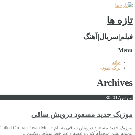
تازه ها
فیلم|سریال|آهنگ
Menu
خانه
برگه نمونه
Archives
مارس
2017
30
موزیک جدید مسعود درویش ساقی
پیمونه بشم میخوام که رو غصه و غم خط سیاهی بکشم...