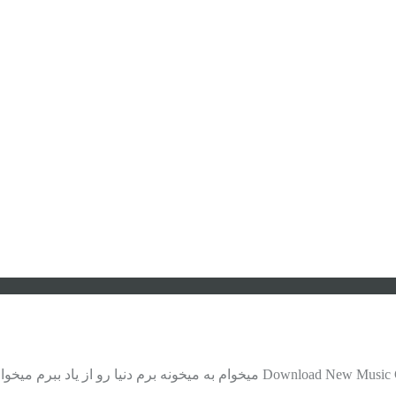
موزیک جدید مسعود درویش ساقی به نام load New Music Called On Iran Javan Music