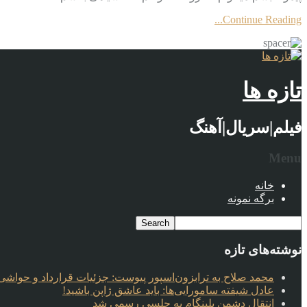
Continue Reading...
تازه ها
فیلم|سریال|آهنگ
Menu
خانه
برگه نمونه
نوشته‌های تازه
محمد صلاح به ترابزون‌اسپور پیوست: جزئیات قرارداد و حواشی 
عادل شیفته سامورایی‌ها: باید عاشق ژاپن باشید!
انتقال دشمن بلینگام به چلسی رسمی شد