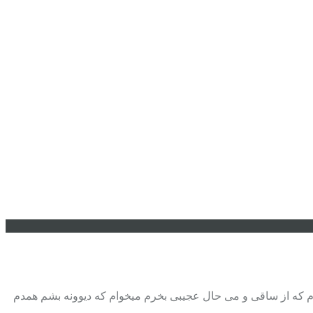
Down میخوام به میخونه برم دنیا رو از یاد ببرم میخوام که از ساقی و می حال عجیبی بخرم میخوام که دیوونه بشم همدم