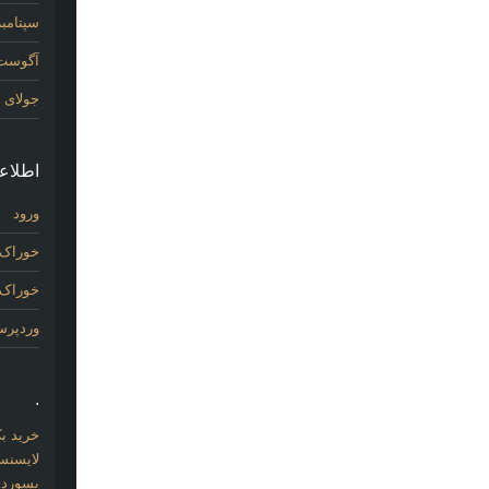
سپتامبر 14
آگوست 14
جولای 2014
اطلاع
ورود
خوراک 
خوراک د
وردپر
.
خرید بک لینک com
لایسنس 
پسورد نو