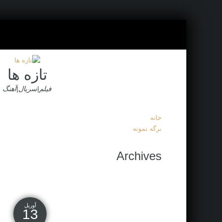
تازه ها
فیلم|سریال|آهنگ
خانه
برگه نمونه
Archives
آوریل
13