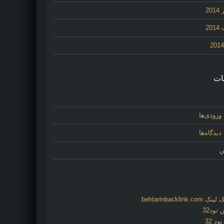
20
20
ات
ورودی‌ها
یدگاه‌ها
س
behtarinbacklink.
نود32
د 32