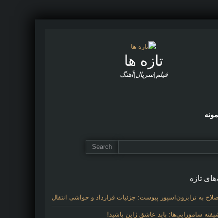
تازه ها
فیلم|سریال|آهنگ
مونه
های تازه
لاح به ترابزون‌اسپور پیوست: جزئیات قرارداد و حواشی انتقال
فته سامورایی‌ها: باید عاشق ژاپن باشید!