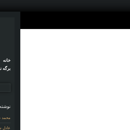
خانه
برگه ن
نوشته‌
محمد ص
عادل شی