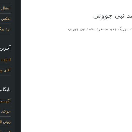
انتقال
 نبی جوونی
عکس اول
یت موزیک جدید مسعود محمد نبی جوونی
برد پر
آخرین 
sajjad
د
آقای و
بایگانی
آگوست 26
جولای 2026
ژوئن 2026
فوریه 2026