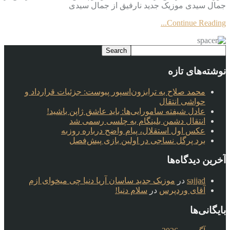
جمال سیدی موزیک جدید نارفیق از جمال سیدی
Continue Reading...
نوشته‌های تازه
محمد صلاح به ترابزون‌اسپور پیوست: جزئیات قرارداد و
حواشی انتقال
عادل شیفته سامورایی‌ها: باید عاشق ژاپن باشید!
انتقال دشمن بلینگام به چلسی رسمی شد
عکس اول استقلال، پیام واضح درباره روزبه
برد پرگل نساجی در اولین بازی پیش‌فصل
آخرین دیدگاه‌ها
sajjad
در
موزیک جدید ساسان آریا دنیا چی میخوای ازم
آقای وردپرس
در
سلام دنیا!
بایگانی‌ها