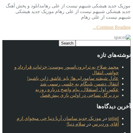
موزیک جدید هیشکی شبیهم نیست از علی رهامدانلود و پخش آهنگ
جدید هیشکی شبیهم نیست از علی رهام موزیک جدید هیشکی
شبیهم نیست از علی رهام
Continue Reading...
نوشته‌های تازه
محمد صلاح به ترابزون‌اسپور پیوست: جزئیات قرارداد و
حواشی انتقال
عادل شیفته سامورایی‌ها: باید عاشق ژاپن باشید!
انتقال دشمن بلینگام به چلسی رسمی شد
عکس اول استقلال، پیام واضح درباره روزبه
برد پرگل نساجی در اولین بازی پیش‌فصل
آخرین دیدگاه‌ها
sajjad
در
موزیک جدید ساسان آریا دنیا چی میخوای ازم
آقای وردپرس
در
سلام دنیا!