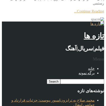
رستمی
Continue Reading...
تازه ها
فیلم|سریال|آهنگ
Menu
خانه
برگه نمونه
نوشته‌های تازه
محمد صلاح به ترابزون‌اسپور پیوست: جزئیات قرارداد و
حواشی انتقال