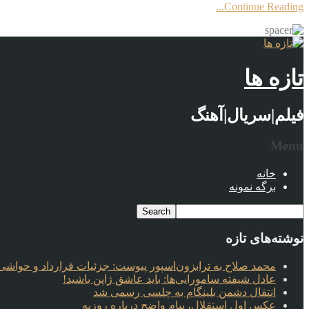
Continue Reading...
تازه ها
فیلم|سریال|آهنگ
Menu
خانه
برگه نمونه
نوشته‌های تازه
محمد صلاح به ترابزون‌اسپور پیوست: جزئیات قرارداد و حواشی 
عادل شیفته سامورایی‌ها: باید عاشق ژاپن باشید!
انتقال دشمن بلینگام به چلسی رسمی شد
عکس اول استقلال، پیام واضح درباره روزبه