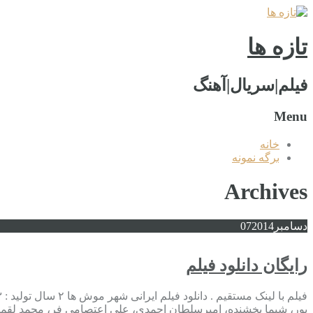
تازه ها
فیلم|سریال|آهنگ
Menu
خانه
برگه نمونه
Archives
دسامبر
2014
07
رایگان دانلود فیلم
پور، شیما بخشنده، امیرسلطان احمدی، علی اعتصامی فر، محمد لقمانی