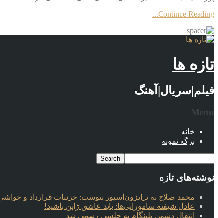
Continue Reading...
تازه ها
فیلم|سریال|آهنگ
Menu
خانه
برگه نمونه
نوشته‌های تازه
محمد صلاح به ترابزون‌اسپور پیوست: جزئیات قرارداد و حواشی 
عادل شیفته سامورایی‌ها: باید عاشق ژاپن باشید!
انتقال دشمن بلینگام به چلسی رسمی شد