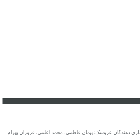
: مرضیه برومند ژانر : کودک بازیگران: بازی دهندگان عروسک: پیمان فاطمی، محمد اعلمی، فروزان بهرام