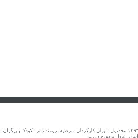
فیلم با لینک مستقیم . دانلود فیلم ایرانی شهر موش ها ۲ سال تولید : ۱۳۹۳ محصول : ایران کارگردان
ان، عادل بزدوده و …...