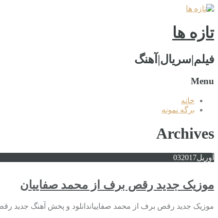
تازه ها
فیلم|سریال|آهنگ
Menu
خانه
برگه نمونه
Archives
آوریل
2017
03
موزیک جدید رقص برف از محمد صفاییان
موزیک جدید رقص برف از محمد صفاییاندانلود و پخش آهنگ جدید رق