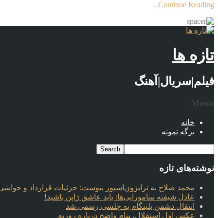
Continue Reading...
تازه ها
فیلم|سریال|آهنگ
Menu
خانه
برگه نمونه
نوشته‌های تازه
محمد صلاح به ترابزون‌اسپور پیوست: جزئیات قرارداد و حواشی 
عادل شیفته سامورایی‌ها: باید عاشق ژاپن باشید!
انتقال دشمن بلینگام به چلسی رسمی شد
عکس اول استقلال، پیام واضح درباره روزبه