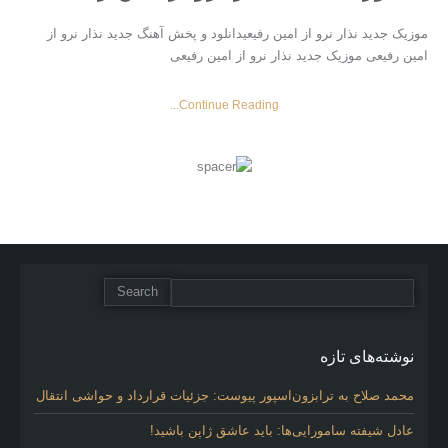
موزیک جدید نذار نرو از امین رفیعیدانلود و پخش آهنگ جدید نذار نرو از
امین رفیعی موزیک جدید نذار نرو از امین رفیعی
Continue Reading...
نوشته‌های تازه
محمد صلاح به ترابزون‌اسپور پیوست: جزئیات قرارداد و حواشی انتقال
عادل شیفته سامورایی‌ها: باید عاشق ژاپن باشید!