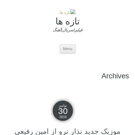
تازه ها
فیلم|سریال|آهنگ
Menu
Archives
نوامبر
30
2016
موزیک جدید نذار نرو از امین رفیعی