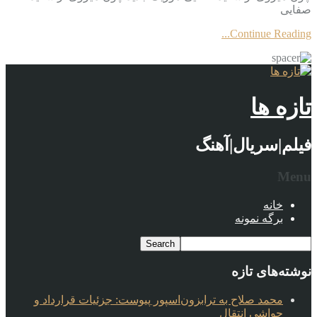
صفایی
Continue Reading...
تازه ها
فیلم|سریال|آهنگ
Menu
خانه
برگه نمونه
نوشته‌های تازه
محمد صلاح به ترابزون‌اسپور پیوست: جزئیات قرارداد و
حواشی انتقال