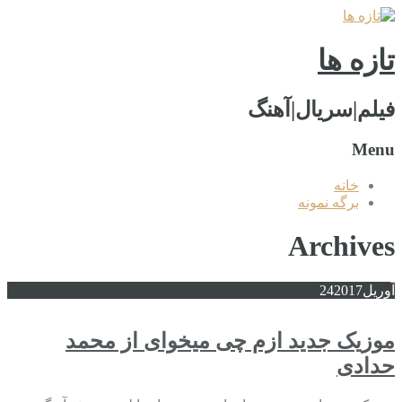
تازه ها
فیلم|سریال|آهنگ
Menu
خانه
برگه نمونه
Archives
آوریل
2017
24
موزیک جدید ازم چی میخوای از محمد
حدادی