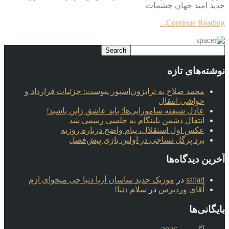
جدید امید جهان چشمات
Continue Reading...
نوشته‌های تازه
محمد صلاح به ترابزون‌اسپور پیوست: جزئیات قرارداد و
حواشی انتقال
عادل شیفته سامورایی‌ها: باید عاشق ژاپن باشید!
انتقال دشمن بلینگام به چلسی رسمی شد
عکس اول استقلال، پیام واضح درباره روزبه
برد پرگل نساجی در اولین بازی پیش‌فصل
آخرین دیدگاه‌ها
sajjad
در
موزیک جدید ساسان آریا دنیا چی میخوای ازم
آقای وردپرس
در
سلام دنیا!
بایگانی‌ها