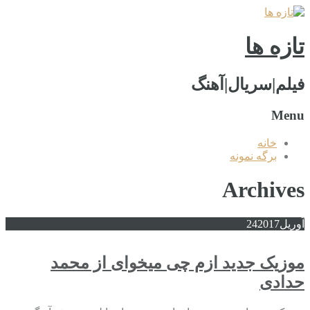
تازه ها
فیلم|سریال|آهنگ
Menu
خانه
برگه نمونه
Archives
آوریل
2017
24
موزیک جدید ازم چی میخوای از محمد
حدادی