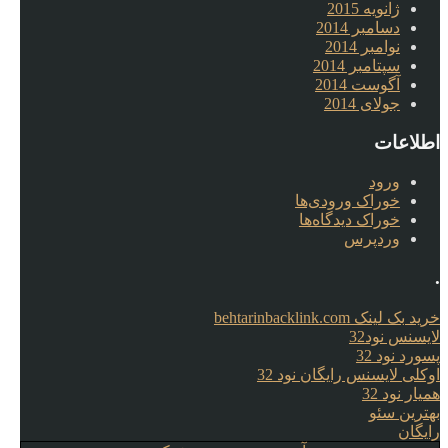
ژانویه 2015
دسامبر 2014
نوامبر 2014
سپتامبر 2014
آگوست 2014
جولای 2014
اطلاعات
ورود
خوراک ورودی‌ها
خوراک دیدگاه‌ها
وردپرس
.
خرید بک لینک behtarinbacklink.com
لایسنس نود32
پسورد نود 32
اوکلی لایسنس رایگان نود 32
همیار نود 32
بهترین سئو
رایگان