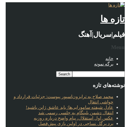
تازه ها
فیلم|سریال|آهنگ
Menu
خانه
برگه نمونه
نوشته‌های تازه
محمد صلاح به ترابزون‌اسپور پیوست: جزئیات قرارداد و
حواشی انتقال
عادل شیفته سامورایی‌ها: باید عاشق ژاپن باشید!
انتقال دشمن بلینگام به چلسی رسمی شد
عکس اول استقلال، پیام واضح درباره روزبه
برد پرگل نساجی در اولین بازی پیش‌فصل