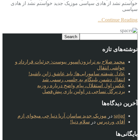
خواستم نشد از هادی سپاسی موزیک جدید خواستم نشد از هادی
سپاسی
Continue Reading...
نوشته‌های تازه
محمد صلاح به ترابزون‌اسپور پیوست: جزئیات قرارداد و
حواشی انتقال
عادل شیفته سامورایی‌ها: باید عاشق ژاپن باشید!
انتقال دشمن بلینگام به چلسی رسمی شد
عکس اول استقلال، پیام واضح درباره روزبه
برد پرگل نساجی در اولین بازی پیش‌فصل
آخرین دیدگاه‌ها
sajjad
در
موزیک جدید ساسان آریا دنیا چی میخوای ازم
آقای وردپرس
در
سلام دنیا!
بایگانی‌ها