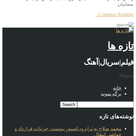
صفاییان
Continue Reading...
تازه ها
فیلم|سریال|آهنگ
Menu
خانه
برگه نمونه
نوشته‌های تازه
محمد صلاح به ترابزون‌اسپور پیوست: جزئیات قرارداد و
حواشی انتقال