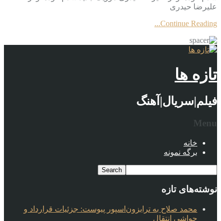
علیرضا حیدری
Continue Reading...
تازه ها
فیلم|سریال|آهنگ
Menu
خانه
برگه نمونه
نوشته‌های تازه
محمد صلاح به ترابزون‌اسپور پیوست: جزئیات قرارداد و
حواشی انتقال