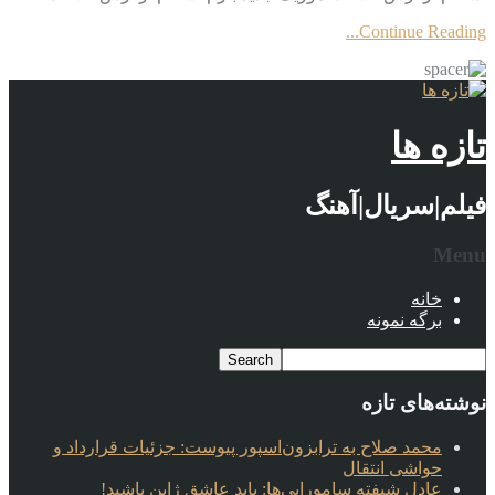
Continue Reading...
تازه ها
فیلم|سریال|آهنگ
Menu
خانه
برگه نمونه
نوشته‌های تازه
محمد صلاح به ترابزون‌اسپور پیوست: جزئیات قرارداد و
حواشی انتقال
عادل شیفته سامورایی‌ها: باید عاشق ژاپن باشید!