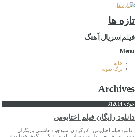
تازه ها
فیلم|سریال|آهنگ
Menu
خانه
برگه نمونه
Archives
جولای
2014
31
دانلود رایگان فیلم اختاپوس
. دانلود فیلم اختاپوس . کارگردان: سیدجواد هاشمی بازیگران
محمدرضا شريفي نيا، امین حیایی، امین زندگانی، گوهر خیراندیش،