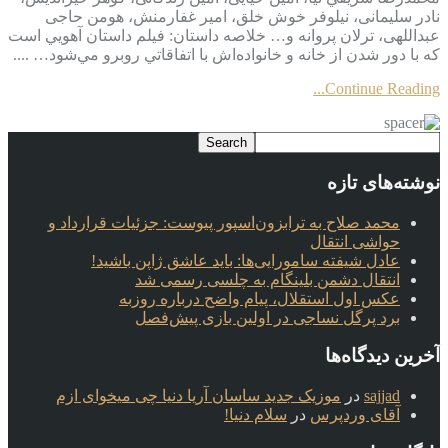
نادر سلیمانی، نیلوفر خوش خلق، امیر غفارمنش، هومن حاجی
عبداللهی، ترلان پروانه و… خلاصه داستان: فيلم داستان آهويي است
كه با دور شدن از خانه و خانواده‌‌اش با اتفاقاتي روبرو مي‌شود… ....
Continue Reading...
نوشته‌های تازه
محمد صلاح به ترابزون‌اسپور پیوست: جزئیات قرارداد و
حواشی انتقال
عادل شیفته سامورایی‌ها: باید عاشق ژاپن باشید!
انتقال دشمن بلینگام به چلسی رسمی شد
عکس اول استقلال، پیام واضح درباره روزبه
برد پرگل نساجی در اولین بازی پیش‌فصل
آخرین دیدگاه‌ها
sajjad
در
موزیک جدید ساسان آریا دنیا چی میخوای ازم
آقای وردپرس
در
سلام دنیا!