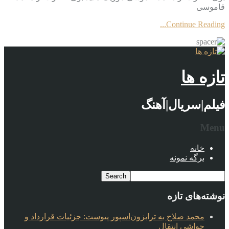
قاموسی
Continue Reading...
تازه ها
فیلم|سریال|آهنگ
Menu
خانه
برگه نمونه
نوشته‌های تازه
محمد صلاح به ترابزون‌اسپور پیوست: جزئیات قرارداد و
حواشی انتقال