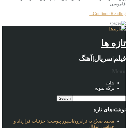
قاموسی
Continue Reading...
تازه ها
فیلم|سریال|آهنگ
Menu
خانه
برگه نمونه
نوشته‌های تازه
محمد صلاح به ترابزون‌اسپور پیوست: جزئیات قرارداد و
حواشی انتقال