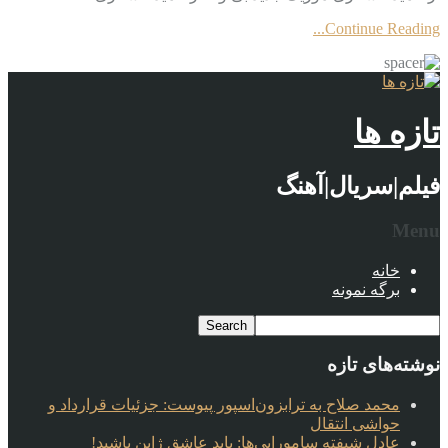
Continue Reading...
تازه ها
فیلم|سریال|آهنگ
Menu
خانه
برگه نمونه
نوشته‌های تازه
محمد صلاح به ترابزون‌اسپور پیوست: جزئیات قرارداد و
حواشی انتقال
عادل شیفته سامورایی‌ها: باید عاشق ژاپن باشید!