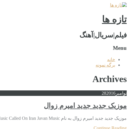
تازه ها
فیلم|سریال|آهنگ
Menu
خانه
برگه نمونه
Archives
نوامبر
2016
28
موزیک جدید جديد امیرم زوال
موزیک جدید جديد امیرم زوال به نام Download New Music Called On Iran Javan Music نوشته اولین بار در پدیدار شد. موزیک جدید جديد امیرم زوال
Continue Reading...