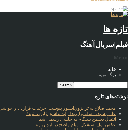
تازه ها
فیلم|سریال|آهنگ
Menu
خانه
برگه نمونه
نوشته‌های تازه
محمد صلاح به ترابزون‌اسپور پیوست: جزئیات قرارداد و حواشی 
عادل شیفته سامورایی‌ها: باید عاشق ژاپن باشید!
انتقال دشمن بلینگام به چلسی رسمی شد
عکس اول استقلال، پیام واضح درباره روزبه