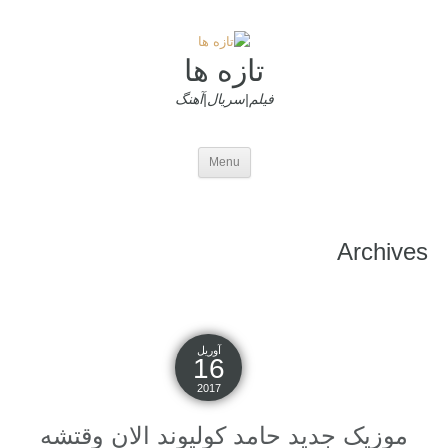
تازه ها
فیلم|سریال|آهنگ
Menu
Archives
آوریل
16
2017
موزیک جدید حامد کولیوند الان وقتشه