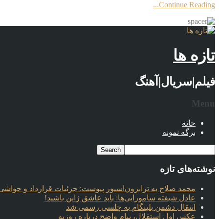
Continue Reading...
تازه ها
فیلم|سریال|آهنگ
Menu
خانه
برگه نمونه
نوشته‌های تازه
محمد صلاح به ترابزون‌اسپور پیوست: جزئیات قرارداد و حواشی 
عادل شیفته سامورایی‌ها: باید عاشق ژاپن باشید!
انتقال دشمن بلینگام به چلسی رسمی شد
عکس اول استقلال، پیام واضح درباره روزبه